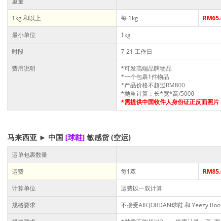
重量
1kg 和以上
每 1kg
RM65.
最小单位
1kg
时段
7-21 工作日
费用说明
*可发高端品牌物品
*一个包裹1件物品
*产品价格不超过RM800
*抛重计算：长*宽*高/5000
*需提供中国收件人身份证正反面照片
马来西亚
►
中国
[球鞋]
敏感货
(空运)
运单包裹数量
运费
每1双
RM85.
计算单位
运费以一双计算
规格要求
不接受AIR JORDAN球鞋 和 Yeezy Bo