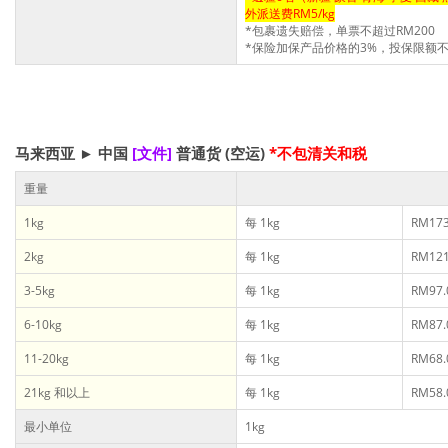
外派送费RM5/kg
*包裹遗失赔偿，单票不超过RM200
*保险加保产品价格的3%，投保限额不超
马来西亚
►
中国
[文件]
普通货
(空运)
*不包清关和税
重量
1kg
每 1kg
RM173
2kg
每 1kg
RM121
3-5kg
每 1kg
RM97.
6-10kg
每 1kg
RM87.
11-20kg
每 1kg
RM68.
21kg 和以上
每 1kg
RM58.
最小单位
1kg