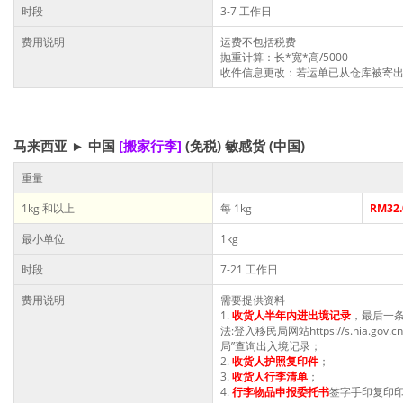
时段
3-7 工作日
费用说明
运费不包括税费
抛重计算：长*宽*高/5000
收件信息更改：若运单已从仓库被寄出
马来西亚 ► 中国
[搬家行李]
(免税) 敏感货 (中国)
重量
1kg 和以上
每 1kg
RM32.
最小单位
1kg
时段
7-21 工作日
费用说明
需要提供资料
1.
收货人半年内进出境记录
，最后一
法:登入移民局网站https://s.nia.go
局”查询出入境记录；
2.
收货人护照复印件
；
3.
收货人行李清单
；
4.
行李物品申报委托书
签字手印复印