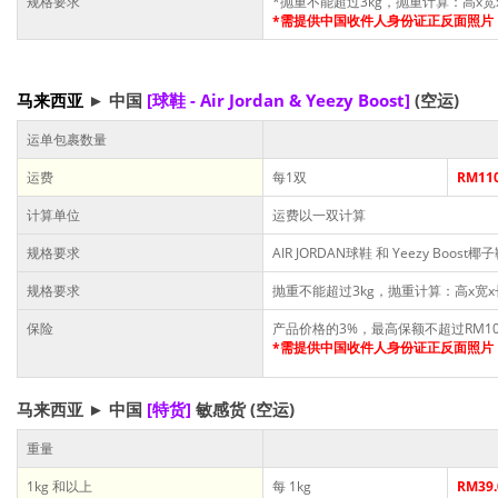
规格要求
*抛重不能超过3kg，抛重计算：高x宽x长
*需提供中国收件人身份证正反面照片
马来西亚
►
中国
[球鞋 - Air Jordan & Yeezy Boost]
(空运)
运单包裹数量
运费
每1双
RM110
计算单位
运费以一双计算
规格要求
AIR JORDAN球鞋 和 Yeezy Boost椰
规格要求
抛重不能超过3kg，抛重计算：高x宽x长
保险
产品价格的3%，最高保额不超过RM10
*需提供中国收件人身份证正反面照片
马来西亚
►
中国
[特货]
敏感货
(空运)
重量
1kg 和以上
每 1kg
RM39.