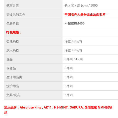
抛重计算
长 x 宽 x 高 (cm) / 5000
需提供的文件
中国收件人身份证正反面照片
包裹价值
不超过RM400
打包规格：
婴儿奶粉
净重3.8kg内
成人奶粉
净重3.8kg内
食品
8件内, 5kg内
保健品
6件内
生活用品类
5件内
洗护用品
5件内
文具/玩具
5件内
禁运品牌：
Absolute king , AK11 , HE-MINT , SAKURA,
含烟酰胺 NMN的物
品