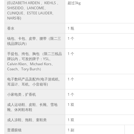
(ELIZABETH ARDEN 、KIEHLS 、
超过3kg
SHISEIDO、LANCOME、
CLINIQUE、ESTEE LAUDER、
NARS等)
香水
1 瓶
钱包、卡包、皮带、腰带（限二三
1 个
线品牌以内）
手提包、挎包、胸包 （限二三线品
1 个
牌以内，可发的牌子：YSL、
Calvin Klien、Michael Kors、
Coach、Tory Burch）
电子数码产品及配件(电子游戏机、
1 个
耳温计、耳机、小音箱等)
小家电类，扩香机
1 个
成人运动鞋、皮鞋、长靴、雪地
1 双
靴、休闲鞋布鞋
成人凉鞋、拖鞋、童鞋类
1 双
普通眼镜
1 副