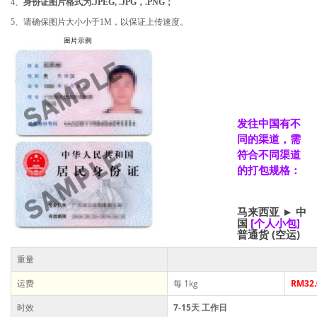
4、
身份证图片格式为.JPEG, .JPG，.PNG；
5、请确保图片大小小于1M，以保证上传速度。
发往中国有不
同的渠道，需
符合不同渠道
的打包规格：
马来西亚 ► 中
国
[个人小包]
普通货
(空运)
重量
运费
每 1kg
RM32.
时效
7-15天 工作日