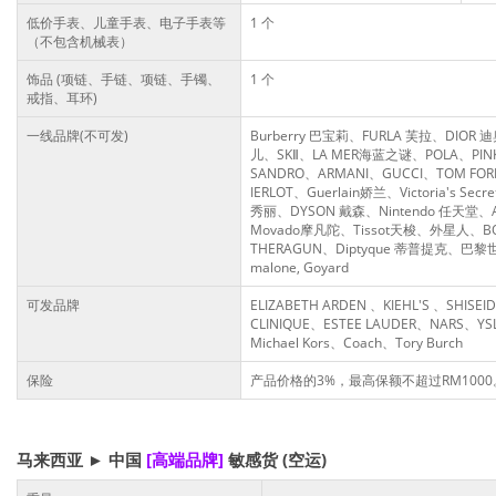
低价手表、儿童手表、电子手表等
1 个
（不包含机械表）
饰品 (项链、手链、项链、手镯、
1 个
戒指、耳环)
一线品牌(不可发)
Burberry 巴宝莉、FURLA 芙拉、DIOR
儿、SKⅡ、LA MER海蓝之谜、POLA、PIN
SANDRO、ARMANI、GUCCI、TOM FORD
IERLOT、Guerlain娇兰、Victoria's Sec
秀丽、DYSON 戴森、Nintendo 任天堂、
Movado摩凡陀、Tissot天梭、外星人、BO
THERAGUN、Diptyque 蒂普提克、巴黎世家
malone, Goyard
可发品牌
ELIZABETH ARDEN 、KIEHL'S 、SHIS
CLINIQUE、ESTEE LAUDER、NARS、YSL、
Michael Kors、Coach、Tory Burch
保险
产品价格的3%，最高保额不超过RM1000
马来西亚
►
中国
[高端品牌]
敏感货
(空运)