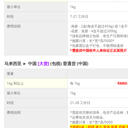
最小单位
1kg
时段
7-21 工作日
费用说明
-海参 - 2盒(每盒不超过454g) 或 1盒
-花胶、鱼胶 - 4盒不超过2000g
*须有品牌独立包装，有生产日期和保
*抛重计算：长*宽*高/5000*
*包裹需以盒子打包，不能用快递袋
*需提供中国收件人身份证正反面照片
马来西亚 ► 中国
[大货]
(包税) 普通货 (中国)
重量
1kg 和以上
每 1kg
RM60.
最小单位
1kg
时段
21-28 工作日
费用说明
*需提供完整的清单，包含产品名称，
*运费包含清关与税金。
*抛重计算：长*宽*高/5000
*
邊疆6省（新疆 蒙古 青海 寧夏 西藏