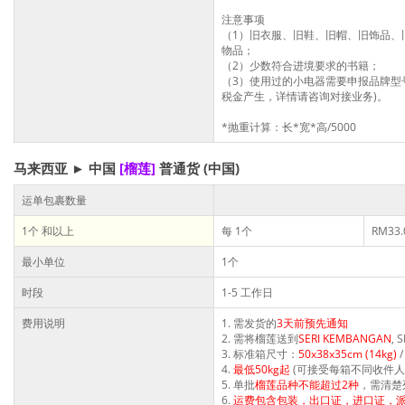
注意事项
（1）旧衣服、旧鞋、旧帽、旧饰品、
物品；
（2）少数符合进境要求的书籍；
（3）使用过的小电器需要申报品牌型
税金产生，详情请咨询对接业务)。
*抛重计算：长*宽*高/5000
马来西亚 ► 中国
[榴莲]
普通货 (中国)
运单包裹数量
1个 和以上
每 1个
RM33.
最小单位
1个
时段
1-5 工作日
费用说明
1. 需发货的
3天前预先通知
2. 需将榴莲送到
SERI KEMBANGAN
,
3. 标准箱尺寸：
50x38x35cm (14kg)
4.
最低50kg起
(可接受每箱不同收件人
5. 单批
榴莲品种不能超过2种
，需清楚
6.
运费包含包装，出口证，进口证，