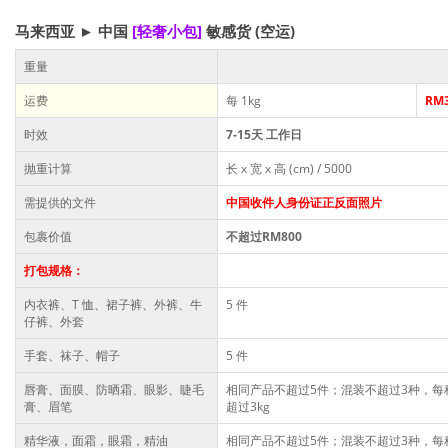
马来西亚 ► 中国
[轻奢小包]
敏感货
(空运)
重量
运费
每 1kg
RM3
时效
7-15天 工作日
抛重计算
长 x 宽 x 高 (cm) / 5000
需提供的文件
中国收件人身份证正反面照片
包裹价值
不超过RM800
打包规格：
内衣裤、T 恤、裙子裤、外裤、牛
5 件
仔裤、外套
手套、袜子、帽子
5 件
唇膏、面膜、防晒霜、眼影、睫毛
相同产品不超过5件；混装不超过3种，每
膏、眉笔
超过3kg
精华液，面霜，眼霜，精油
相同产品不超过5件；混装不超过3种，每