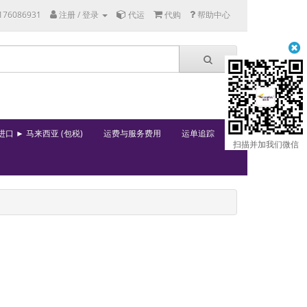
176086931
注册 / 登录
代运
代购
帮助中心
进口 ► 马来西亚 (包税)
运费与服务费用
运单追踪
扫描并加我们微信