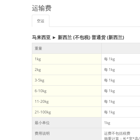
运输费
空运
马来西亚 ► 新西兰 (不包税) 普通货 (新西兰)
重量
1kg
每 1kg
2kg
每 1kg
3-5kg
每 1kg
6-10kg
每 1kg
11-20kg
每 1kg
21-100kg
每 1kg
最小单位
1kg
费用说明
运费不包括税费
抛重计算：长*宽*高/5