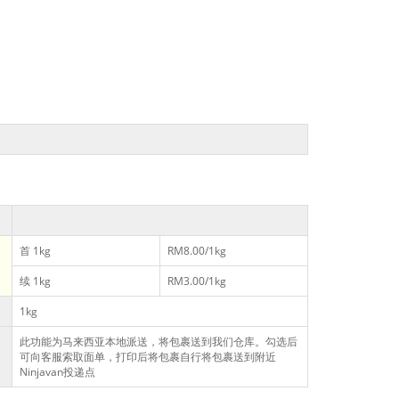
首 1kg
RM8.00/1kg
续 1kg
RM3.00/1kg
1kg
此功能为马来西亚本地派送，将包裹送到我们仓库。勾选后
可向客服索取面单，打印后将包裹自行将包裹送到附近
Ninjavan投递点