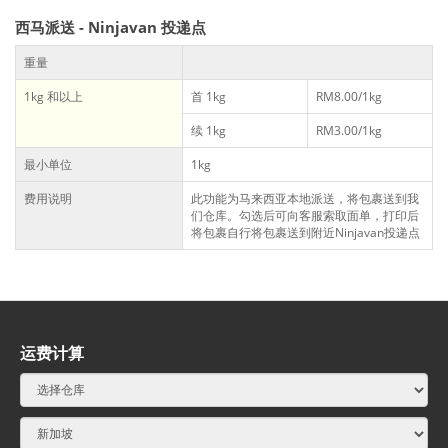
西马派送 - Ninjavan 投递点
重量
1kg 和以上
首 1kg
RM8.00/1kg
续 1kg
RM3.00/1kg
最小单位
1kg
费用说明
此功能为马来西亚本地派送，将包裹送到我
们仓库。勾选后可向客服索取面单，打印后
将包裹自行将包裹送到附近Ninjavan投递点
运费计算