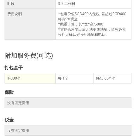
时段
3-7 工作日
费用说明
*包裹价值SGD400内免税, 若超过SGD400
将有9%税金
*抛重计算：长*宽*高/5000
*货物仓库发出后无法更改地址，请务必和
收件人确认好收件地址和电话。
附加服务费(可选)
打包盒子
1-300个
每 1个
RM3.00/1个
保险
没有固定费用
税金
没有固定费用