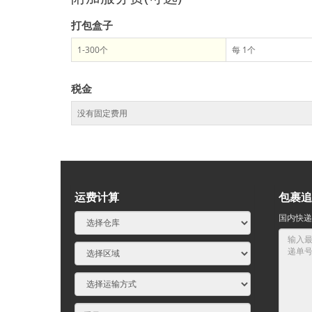
打包盒子
1-300个
每 1个
税金
没有固定费用
运费计算
包裹追
国内快递