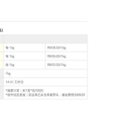
马)
每 1kg
RM38.00/1kg
每 1kg
RM36.00/1kg
每 1kg
RM35.00/1kg
1kg
14-21 工作日
*抛重计算：长*宽*高/5000
*收件信息更改：若运单已从仓库被寄出，修改费用为RM20