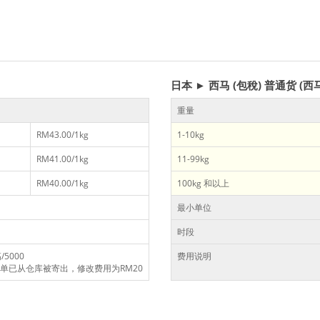
日本 ► 西马 (包稅) 普通货 (西
重量
RM43.00/1kg
1-10kg
RM41.00/1kg
11-99kg
RM40.00/1kg
100kg 和以上
最小单位
时段
5000
费用说明
单已从仓库被寄出，修改费用为RM20