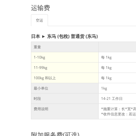
运输费
空运
日本 ► 东马 (包稅) 普通货 (东马)
重量
1-10kg
每 1kg
11-99kg
每 1kg
100kg 和以上
每 1kg
最小单位
1kg
时段
14-21 工作日
费用说明
*抛重计算：长*宽*高/
*收件信息更改：若运
附加服务费(可选)