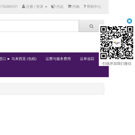
176086931
注册 / 登录
代运
代购
帮助中心
进口 ► 马来西亚 (包税)
运费与服务费用
运单追踪
扫描并加我们微信