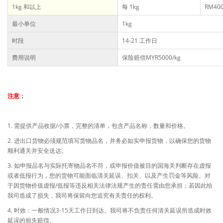
1kg 和以上
每 1kg
RM400
最小单位
1kg
时段
14-21 工作日
费用说明
保险赔偿MYR5000/kg
注意：
1. 需提供产品收据/小票，完整的清单，包含产品名称，数量和价格。
2. 进出口货物必须规范填写货物品名，并务必如实申报货物，以确保您的货物
顺利通关并安全送达。
3. 如申报品名与实际托寄物品名不符，或申报价值被目的国海关判断存在虚报
或者低报行为，您的货物可能面临清关延误、扣关、以及产生罚金等风险。对
于因货物价值虚报/低报等违反相关法律法规产生的责任需由您承担；若因此给
我司造成了损失，我司将保留向您追究有关责任的权利。
4. 时效：一般情况3-15天工作日到达。我司将不负责任何清关延误所造成时效
延误的损失赔偿。