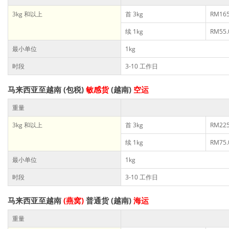
3kg 和以上
首 3kg
RM165
续 1kg
RM55.
最小单位
1kg
时段
3-10 工作日
马来西亚至越南 (包税)
敏感货
(越南)
空运
重量
3kg 和以上
首 3kg
RM225
续 1kg
RM75.
最小单位
1kg
时段
3-10 工作日
马来西亚至越南
(燕窝)
普通货 (越南)
海运
重量