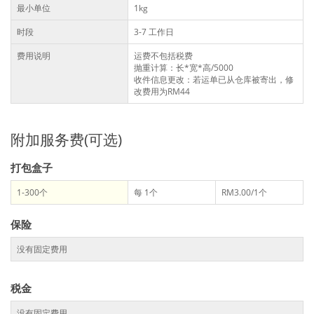
最小单位
1kg
时段
3-7 工作日
费用说明
运费不包括税费
抛重计算：长*宽*高/5000
收件信息更改：若运单已从仓库被寄出，修
改费用为RM44
附加服务费(可选)
打包盒子
1-300个
每 1个
RM3.00/1个
保险
没有固定费用
税金
没有固定费用