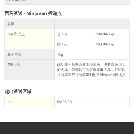
西马派送 - Ninjavan 投递点
重量
1kg 和以上
首 1kg
RM8.00/1kg
续 1kg
RM3.00/1kg
最小单位
1kg
费用说明
此功能为马来西亚本地派送，将包裹送到我
们仓库。勾选后可向客服索取面单，打印后
将包裹自行将包裹送到附近Ninjavan投递点
超出派送区域
1个
RM86.00