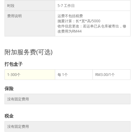
时段
5-7 工作日
费用说明
运费不包括税费
抛重计算：长*宽*高/5000
收件信息更改：若运单已从仓库被寄出，修
改费用为RM44
附加服务费(可选)
打包盒子
1-300个
每 1个
RM3.00/1个
保险
没有固定费用
税金
没有固定费用