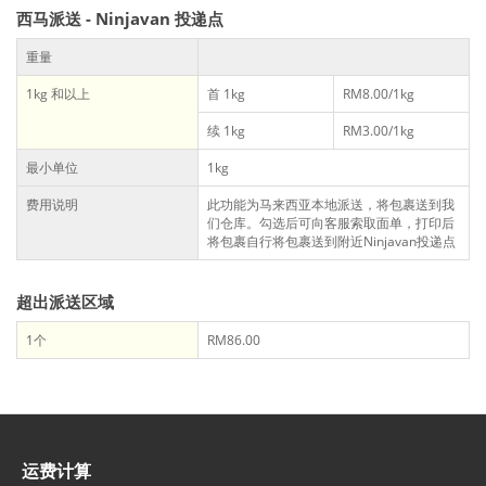
西马派送 - Ninjavan 投递点
重量
1kg 和以上
首 1kg
RM8.00/1kg
续 1kg
RM3.00/1kg
最小单位
1kg
费用说明
此功能为马来西亚本地派送，将包裹送到我
们仓库。勾选后可向客服索取面单，打印后
将包裹自行将包裹送到附近Ninjavan投递点
超出派送区域
1个
RM86.00
运费计算