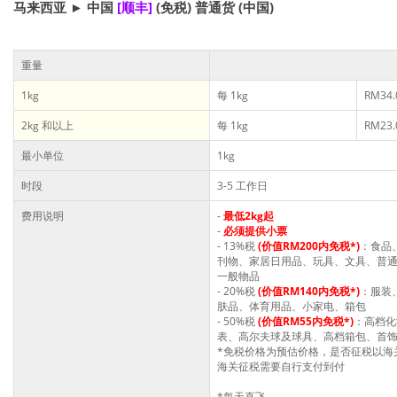
马来西亚 ► 中国
[顺丰]
(免税) 普通货 (中国)
重量
1kg
每 1kg
RM34.
2kg 和以上
每 1kg
RM23.
最小单位
1kg
时段
3-5 工作日
费用说明
-
最低2kg起
-
必须提供小票
- 13%税
(价值RM200内免税*)
：食品
刊物、家居日用品、玩具、文具、普
一般物品
- 20%税
(价值RM140内免税*)
：服装
肤品、体育用品、小家电、箱包
- 50%税
(价值RM55内免税*)
：高档化
表、高尔夫球及球具、高档箱包、首
*免税价格为预估价格，是否征税以海关
海关征税需要自行支付到付
*每天直飞