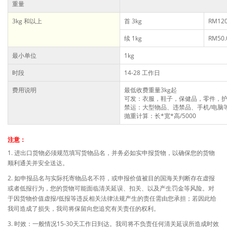
重量
3kg 和以上
首 3kg
RM120
续 1kg
RM50.
最小单位
1kg
时段
14-28 工作日
费用说明
最低收费重量3kg起
可发：衣服，鞋子，保健品，零件，
禁运：大型物品、违禁品、手机/电脑
抛重计算：长*宽*高/5000
注意：
1. 进出口货物必须规范填写货物品名，并务必如实申报货物，以确保您的货物
顺利通关并安全送达。
2. 如申报品名与实际托寄物品名不符，或申报价值被目的国海关判断存在虚报
或者低报行为，您的货物可能面临清关延误、扣关、以及产生罚金等风险。对
于因货物价值虚报/低报等违反相关法律法规产生的责任需由您承担；若因此给
我司造成了损失，我司将保留向您追究有关责任的权利。
3. 时效：一般情况15-30天工作日到达。我司将不负责任何清关延误所造成时效